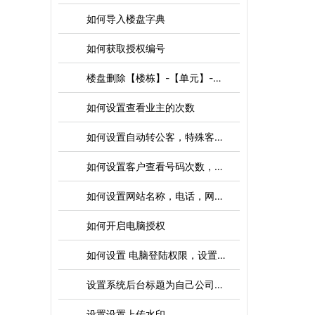
如何导入楼盘字典
如何获取授权编号
楼盘删除【楼栋】-【单元】-【房号】操作
如何设置查看业主的次数
如何设置自动转公客，特殊客户，开启隐号功能
如何设置客户查看号码次数，隐号次数
如何设置网站名称，电话，网站负责人，邮箱，地址，版权信息，工信备案号，统一代码，公司全称等
如何开启电脑授权
如何设置 电脑登陆权限，设置只能登录本店 或者 本司的电脑
设置系统后台标题为自己公司名称
设置设置上传水印