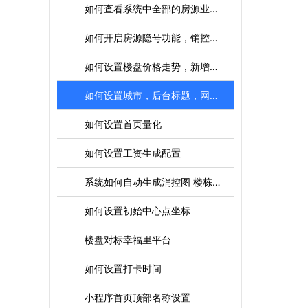
如何查看系统中全部的房源业主电话
如何开启房源隐号功能，销控关联，自动转公盘设置
如何设置楼盘价格走势，新增，修改 删除
如何设置城市，后台标题，网站域名，贷款利率，初始的地图中心点
如何设置首页量化
如何设置工资生成配置
系统如何自动生成消控图 楼栋 单元 房号关联生成
如何设置初始中心点坐标
楼盘对标幸福里平台
如何设置打卡时间
小程序首页顶部名称设置