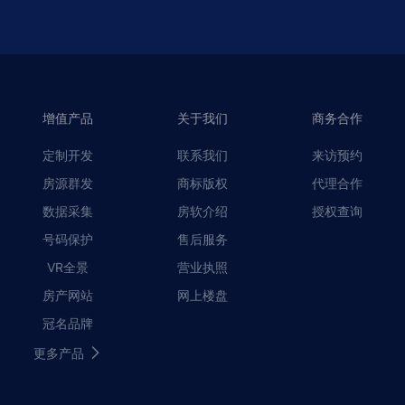
增值产品
关于我们
商务合作
定制开发
联系我们
来访预约
房源群发
商标版权
代理合作
数据采集
房软介绍
授权查询
号码保护
售后服务
VR全景
营业执照
房产网站
网上楼盘
冠名品牌
更多产品